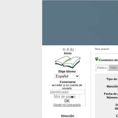
A-
A
A+
New search
Inicio
Contextos de
Público
ISBD
Elige idioma
Tipo de
Conectarse
acceder a su cuenta de
Mención
usuario
Fecha de 
Número 
Olvidé mi contraseña
D
IS
Dirección
C