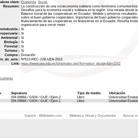
labras clave:
Economía
Social.
Resumen:
La construcción de una socieconomía solidaria como fenómeno comunitarista:
Desafíos para la economía social y solidaria en la región: Una mirada desde la
Balance social de las cooperativas en Ecuador: Modelo y primeros resultado
sobre el buen gobierno cooperativo. Importancia del buen gobierno cooperativo
financiamiento de las cooperativas no financieras en el Ecuador. Reseña insti
organizarse para servir mejor.
oindustria :
Si
ropecuaria :
Si
Ambiental :
Si
Biología :
Si
Forestal :
Si
Turismo :
Si
Compra :
Donación
o_de_acta :
Nº513-REC-JVB-UEA-2015
Link:
https://www.uea.edu.ec/pmb/index.php?lvl=notice_display&id=2152
ocumento
s
Signatura
Tipo de medio
Ubicación
334.09866 / G934 / GUE / Ejem.2
Libro
Universidad Estata
334.09866 / G934 / GUE / Ejem.1
Libro
Universidad Estata
Soporte - Bibliolatino.com
Biblioteca Virtual y Documental
Buscar e