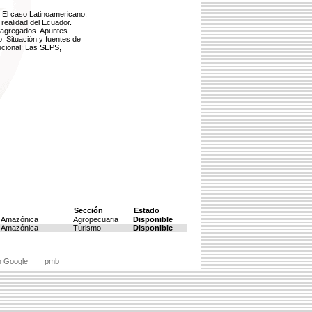
 El caso Latinoamericano.
 realidad del Ecuador.
s agregados. Apuntes
. Situación y fuentes de
tucional: Las SEPS,
Sección
Estado
l Amazónica
Agropecuaria
Disponible
l Amazónica
Turismo
Disponible
n Google
pmb