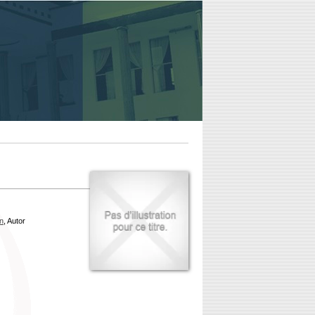
n
, Autor