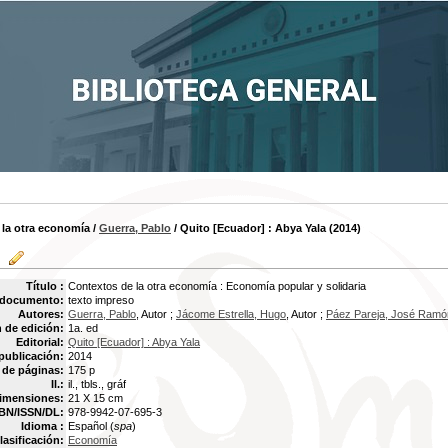
 la otra economía
/
Guerra, Pablo
/ Quito [Ecuador] : Abya Yala (2014)
Título :
Contextos de la otra economía : Economía popular y solidaria
 documento:
texto impreso
Autores:
Guerra, Pablo
, Autor ;
Jácome Estrella, Hugo
, Autor ;
Páez Pareja, José Ramó
 de edición:
1a. ed
Editorial:
Quito [Ecuador] : Abya Yala
publicación:
2014
de páginas:
175 p
Il.:
il., tbls., gráf
imensiones:
21 X 15 cm
BN/ISSN/DL:
978-9942-07-695-3
Idioma :
Español (
spa
)
lasificación:
Economía