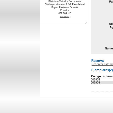
Biblioteca Virtual y Documental
Pa
Via Napo kilometro 2 1/2 Paso lateral
Puyo - Pastaza - Ecuador
Ecuador
032 889 118
contacto
Agr
Ag
Numer
Reserva
Reservar este d
Ejemplares(2)
Código de barra
003905
003904