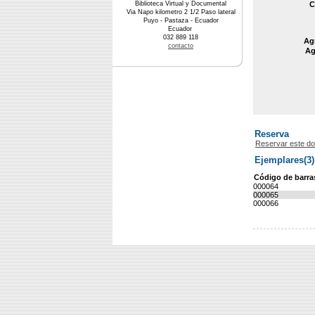
Biblioteca Virtual y Documental
C
Via Napo kilometro 2 1/2 Paso lateral
Puyo - Pastaza - Ecuador
Ecuador
032 889 118
Agr
contacto
Ag
Reserva
Reservar este d
Ejemplares(3)
Código de barra
000064
000065
000066