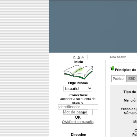
A-
A
A+
New search
Inicio
Principios d
Público
ISBD
Elige idioma
Tipo de
Conectarse
acceder a su cuenta de
Mención
usuario
Fecha de 
Número 
Olvidé mi contraseña
IS
C
Dirección
Pa