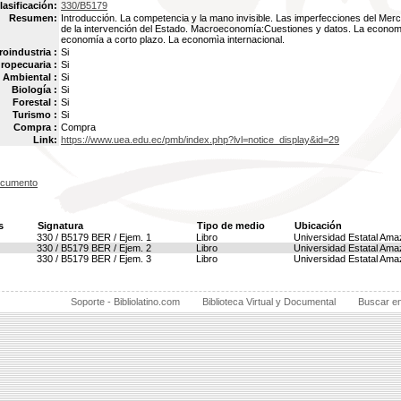
lasificación:
330/B5179
Resumen:
Introducción. La competencia y la mano invisible. Las imperfecciones del Mer
de la intervención del Estado. Macroeconomía:Cuestiones y datos. La economí
economía a corto plazo. La economìa internacional.
oindustria :
Si
ropecuaria :
Si
Ambiental :
Si
Biología :
Si
Forestal :
Si
Turismo :
Si
Compra :
Compra
Link:
https://www.uea.edu.ec/pmb/index.php?lvl=notice_display&id=29
ocumento
s
Signatura
Tipo de medio
Ubicación
330 / B5179 BER / Ejem. 1
Libro
Universidad Estatal Ama
330 / B5179 BER / Ejem. 2
Libro
Universidad Estatal Ama
330 / B5179 BER / Ejem. 3
Libro
Universidad Estatal Ama
Soporte - Bibliolatino.com
Biblioteca Virtual y Documental
Buscar e