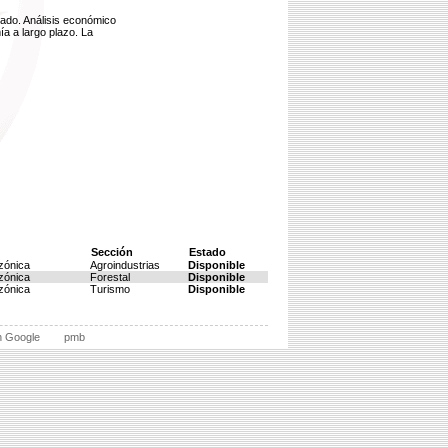
cado. Análisis económico
a a largo plazo. La
Sección
Estado
zónica
Agroindustrias
Disponible
zónica
Forestal
Disponible
zónica
Turismo
Disponible
n Google
pmb