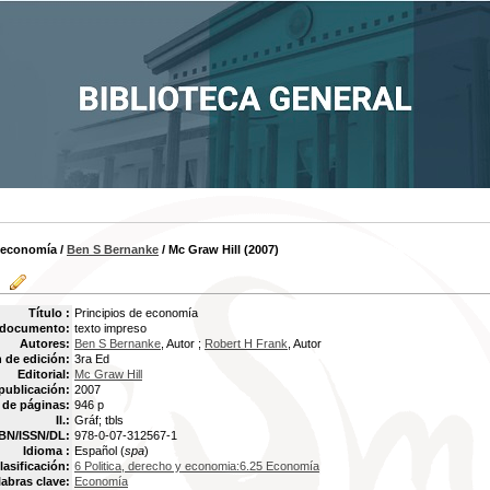
e economía
/
Ben S Bernanke
/ Mc Graw Hill (2007)
Título :
Principios de economía
 documento:
texto impreso
Autores:
Ben S Bernanke
, Autor ;
Robert H Frank
, Autor
 de edición:
3ra Ed
Editorial:
Mc Graw Hill
publicación:
2007
de páginas:
946 p
Il.:
Gráf; tbls
BN/ISSN/DL:
978-0-07-312567-1
Idioma :
Español (
spa
)
lasificación:
6 Politica, derecho y economia:6.25 Economía
labras clave:
Economía