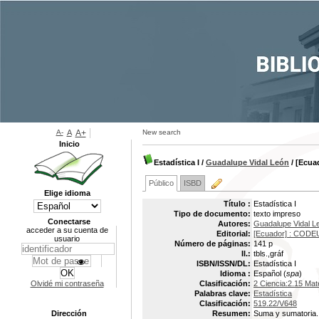
A-
A
A+
New search
Inicio
Estadística I
/
Guadalupe Vidal León
/ [Ecua
Público
ISBD
Elige idioma
Título :
Estadística I
Tipo de documento:
texto impreso
Conectarse
Autores:
Guadalupe Vidal L
acceder a su cuenta de
Editorial:
[Ecuador] : CODE
usuario
Número de páginas:
141 p
Il.:
tbls.,gráf
ISBN/ISSN/DL:
Estadística I
Idioma :
Español (
spa
)
Olvidé mi contraseña
Clasificación:
2 Ciencia:2.15 Mat
Palabras clave:
Estadística
Clasificación:
519.22/V648
Dirección
Resumen:
Suma y sumatoria. 