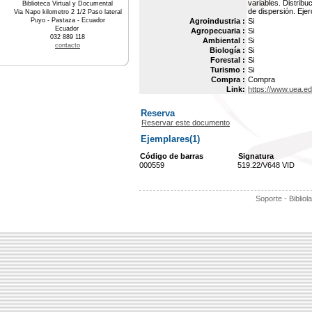
variables. Distrib
Biblioteca Virtual y Documental
de dispersión. Ejer
Via Napo kilometro 2 1/2 Paso lateral
Puyo - Pastaza - Ecuador
Agroindustria :
Si
Ecuador
Agropecuaria :
Si
032 889 118
Ambiental :
Si
contacto
Biología :
Si
Forestal :
Si
Turismo :
Si
Compra :
Compra
Link:
https://www.uea.e
Reserva
Reservar este documento
Ejemplares(1)
Código de barras
Signatura
000559
519.22/V648 VID
Soporte - Bibliol