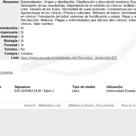
Resumen:
Generalidades. Origen y distribución. Clasificación y descripción botánica. Esp
Variedades de las mandarinas. Importancia de la nutrición en cítricos. Análisis
color. Tamaño de los frutos. Necesidad de suelo profundo. Competencia por nu
Agroecología de los cítricos, Práctica culturales. Métodos de injerto. Densida
en cítricos. Fomulación del árbol, sistemas de fructificación y podas. Riego y 
Recolección. Malezas. Plagas y enfermedades que afectan alos cítricos. Indust
cítricos. Valor nutritivo
oindustria :
Si
ropecuaria :
Si
Ambiental :
Si
Biología :
Si
Forestal :
Si
Turismo :
No
Compra :
Compra
Link:
https://www.uea.edu.ec/pmb/index.php?lvl=notice_display&id=425
ocumento
s
Signatura
Tipo de medio
Ubicación
634.32/D963 DUR / Ejem.1
Libro
Universidad Estata
Soporte - Bibliolatino.com
Biblioteca Virtual y Documental
Buscar e