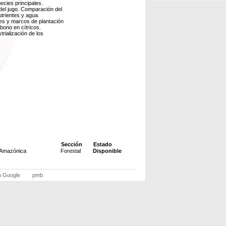
ecies principales.
 del jugo. Comparación del
trientes y agua.
des y marcos de plantación
abono en cítricos.
rialización de los
Sección
Estado
l Amazónica
Forestal
Disponible
n Google
pmb