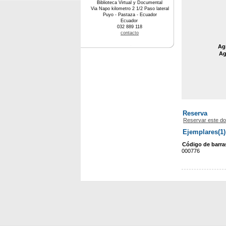
Biblioteca Virtual y Documental
Via Napo kilometro 2 1/2 Paso lateral
Puyo - Pastaza - Ecuador
Ecuador
032 889 118
contacto
Agr
Ag
Reserva
Reservar este d
Ejemplares(1)
Código de barra
000776