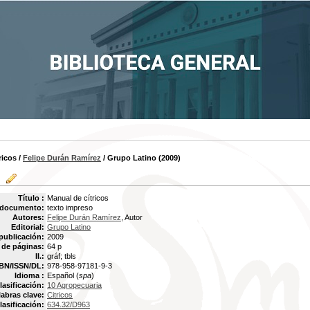
ricos
/
Felipe Durán Ramírez
/ Grupo Latino (2009)
Título :
Manual de cítricos
 documento:
texto impreso
Autores:
Felipe Durán Ramírez
, Autor
Editorial:
Grupo Latino
publicación:
2009
de páginas:
64 p
Il.:
gráf; tbls
BN/ISSN/DL:
978-958-97181-9-3
Idioma :
Español (
spa
)
lasificación:
10 Agropecuaria
labras clave:
Citricos
lasificación:
634.32/D963