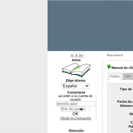
A-
A
A+
New search
Inicio
Manual de cít
Público
ISBD
Elige idioma
Tipo de
Conectarse
acceder a su cuenta de
usuario
Fecha de 
Número 
IS
Olvidé mi contraseña
C
Pa
Dirección
C