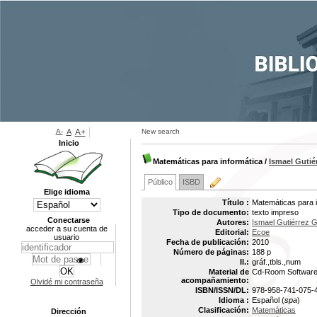
A-
A
A+
New search
Inicio
Matemáticas para informática
/
Ismael Gutié
Público
ISBD
Elige idioma
Título :
Matemáticas para i
Tipo de documento:
texto impreso
Conectarse
Autores:
Ismael Gutiérrez 
acceder a su cuenta de
Editorial:
Ecoe
usuario
Fecha de publicación:
2010
Número de páginas:
188 p
Il.:
gráf.,tbls.,num
Material de
Cd-Room Software
acompañamiento:
Olvidé mi contraseña
ISBN/ISSN/DL:
978-958-741-075-
Idioma :
Español (
spa
)
Clasificación:
Matemáticas
Dirección