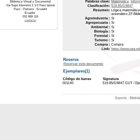
Palabras clave:
Matemática
Inform
Biblioteca Virtual y Documental
Via Napo kilometro 2 1/2 Paso lateral
Clasificación:
519.85/G9847
Puyo - Pastaza - Ecuador
Resumen:
Lógica matemática: 
Ecuador
axiomático ZF.Bibli
032 889 118
Agroindustria :
Si
contacto
Agropecuaria :
Si
Ambiental :
Si
Biología :
Si
Forestal :
Si
Turismo :
Si
Compra :
Compra
Link:
https://www.uea.e
Reserva
Reservar este documento
Ejemplares(1)
Código de barras
Signatura
001140
519.85/G9847 GUT / Ej
Soporte - Bibliol