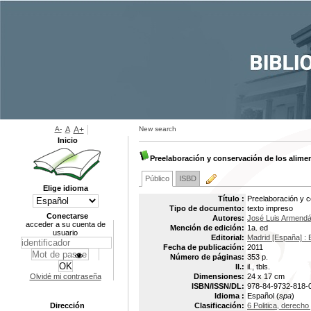
A-
A
A+
New search
Inicio
Preelaboración y conservación de los alime
Público
ISBD
Elige idioma
Título :
Preelaboración y c
Tipo de documento:
texto impreso
Conectarse
Autores:
José Luis Armendá
acceder a su cuenta de
Mención de edición:
1a. ed
usuario
Editorial:
Madrid [España] : 
Fecha de publicación:
2011
Número de páginas:
353 p.
Il.:
il., tbls.
Olvidé mi contraseña
Dimensiones:
24 x 17 cm
ISBN/ISSN/DL:
978-84-9732-818-
Idioma :
Español (
spa
)
Dirección
Clasificación:
6 Politica, derech