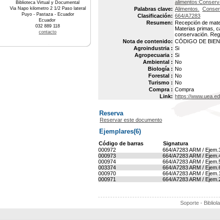
alimentos:Conserva
Biblioteca Virtual y Documental
Via Napo kilometro 2 1/2 Paso lateral
Palabras clave:
Alimentos.
Conser
Puyo - Pastaza - Ecuador
Clasificación:
664/A7283
Ecuador
Resumen:
Recepción de mater
032 889 118
Materias primas, c
contacto
conservación. Reg
Nota de contenido:
CÓDIGO DE BIEN :
Agroindustria :
Si
Agropecuaria :
Si
Ambiental :
No
Biología :
No
Forestal :
No
Turismo :
No
Compra :
Compra
Link:
https://www.uea.e
Reserva
Reservar este documento
Ejemplares(6)
Código de barras
Signatura
000972
664/A7283 ARM / Ejem.
000973
664/A7283 ARM / Ejem.
000974
664/A7283 ARM / Ejem.
003374
664/A7283 ARM / Ejem.
000970
664/A7283 ARM / Ejem.
000971
664/A7283 ARM / Ejem.
Soporte - Bibliol