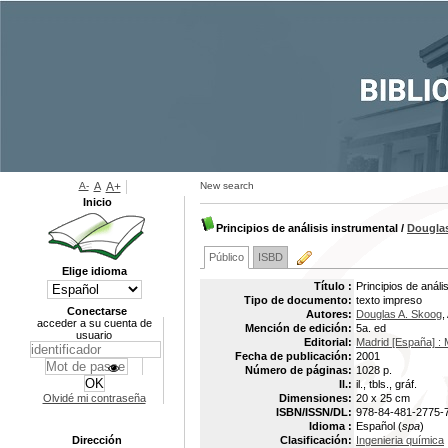
A-
A
A+
New search
Inicio
Principios de análisis instrumental
/
Dougla
Público
ISBD
Elige idioma
Título :
Principios de análi
Tipo de documento:
texto impreso
Conectarse
Autores:
Douglas A. Skoog
,
acceder a su cuenta de
Mención de edición:
5a. ed
usuario
Editorial:
Madrid [España] : 
Fecha de publicación:
2001
Número de páginas:
1028 p.
Il.:
il., tbls., gráf.
Olvidé mi contraseña
Dimensiones:
20 x 25 cm
ISBN/ISSN/DL:
978-84-481-2775-
Idioma :
Español (
spa
)
Dirección
Clasificación:
Ingenieria química