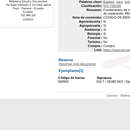
Biblioteca Virtual y Documental
Palabras clave:
Equipos
para
anál
Via Napo kilometro 2 1/2 Paso lateral
Clasificación:
543.7/S6288
Puyo - Pastaza - Ecuador
Resumen:
Fundamentos de me
Ecuador
de separación. Mi
032 889 118
Nota de contenido:
CÓDIGO DE BIEN 
contacto
Agroindustria :
Si
Agropecuaria :
Si
Ambiental :
Si
Biología :
Si
Forestal :
No
Turismo :
No
Compra :
Compra
Link:
https://www.uea.e
Reserva
Reservar este documento
Ejemplares(1)
Código de barras
Signatura
000993
543.7 / S6288 SKO / Ej
Soporte - Bibliol