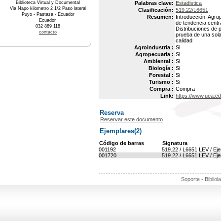
Biblioteca Virtual y Documental
Palabras clave:
Estadistica
Via Napo kilometro 2 1/2 Paso lateral
Clasificación:
519.22/L6651
Puyo - Pastaza - Ecuador
Resumen:
Introducción. Agru
Ecuador
de tendencia centra
032 889 118
Distribuciones de 
contacto
prueba de una sola
calidad
Agroindustria :
Si
Agropecuaria :
Si
Ambiental :
Si
Biología :
Si
Forestal :
Si
Turismo :
Si
Compra :
Compra
Link:
https://www.uea.e
Reserva
Reservar este documento
Ejemplares(2)
Código de barras
Signatura
001192
519.22 / L6651 LEV / Eje
001720
519.22 / L6651 LEV / Eje
Soporte - Bibliol