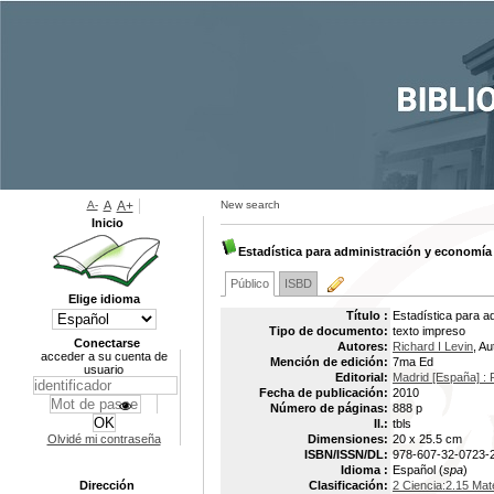
A-
A
A+
New search
Inicio
Estadística para administración y economía
Público
ISBD
Elige idioma
Título :
Estadística para a
Tipo de documento:
texto impreso
Conectarse
Autores:
Richard I Levin
, Au
acceder a su cuenta de
Mención de edición:
7ma Ed
usuario
Editorial:
Madrid [España] :
Fecha de publicación:
2010
Número de páginas:
888 p
Il.:
tbls
Olvidé mi contraseña
Dimensiones:
20 x 25.5 cm
ISBN/ISSN/DL:
978-607-32-0723-
Idioma :
Español (
spa
)
Dirección
Clasificación:
2 Ciencia:2.15 Mat