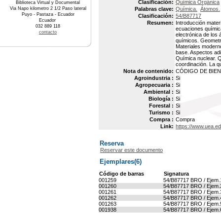
Clasificación:
Química Orgánica
Biblioteca Virtual y Documental
Via Napo kilometro 2 1/2 Paso lateral
Palabras clave:
Química.
Átomos.
Puyo - Pastaza - Ecuador
Clasificación:
54/B87717
Ecuador
Resumen:
Introducción mater
032 889 118
ecuaciones químic
contacto
electrónica de los
químicos. Geometrí
Materiales modernos
base. Aspectos adi
Química nuclear. Q
coordinación. La qu
Nota de contenido:
CÓDIGO DE BIEN :
Agroindustria :
Si
Agropecuaria :
Si
Ambiental :
Si
Biología :
Si
Forestal :
Si
Turismo :
Si
Compra :
Compra
Link:
https://www.uea.e
Reserva
Reservar este documento
Ejemplares(6)
Código de barras
Signatura
001259
54/B87717 BRO / Ejem.
001260
54/B87717 BRO / Ejem.
001261
54/B87717 BRO / Ejem.
001262
54/B87717 BRO / Ejem.
001263
54/B87717 BRO / Ejem.
001938
54/B87717 BRO / Ejem.