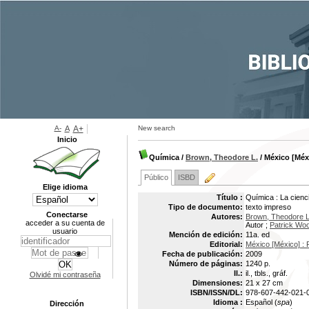
A-
A
A+
New search
Inicio
Química
/
Brown, Theodore L.
/ México [Méxi
Público
ISBD
Elige idioma
Título :
Química : La cienci
Tipo de documento:
texto impreso
Conectarse
Autores:
Brown, Theodore L
acceder a su cuenta de
Autor ;
Patrick Wo
usuario
Mención de edición:
11a. ed
Editorial:
México [México] : 
Fecha de publicación:
2009
Número de páginas:
1240 p.
Il.:
il., tbls., gráf.
Olvidé mi contraseña
Dimensiones:
21 x 27 cm
ISBN/ISSN/DL:
978-607-442-021-
Idioma :
Español (
spa
)
Dirección