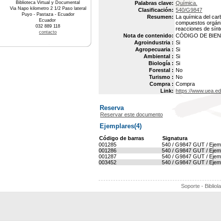
Biblioteca Virtual y Documental
Palabras clave:
Química.
Via Napo kilometro 2 1/2 Paso lateral
Clasificación:
540/G9847
Puyo - Pastaza - Ecuador
Resumen:
La química del car
Ecuador
compuestos orgáni
032 889 118
reacciones de sín
contacto
Nota de contenido:
CÓDIGO DE BIEN :
Agroindustria :
Si
Agropecuaria :
Si
Ambiental :
Si
Biología :
Si
Forestal :
No
Turismo :
No
Compra :
Compra
Link:
https://www.uea.e
Reserva
Reservar este documento
Ejemplares(4)
Código de barras
Signatura
001285
540 / G9847 GUT / Ejem
001286
540 / G9847 GUT / Ejem
001287
540 / G9847 GUT / Ejem
003452
540 / G9847 GUT / Ejem
Soporte - Bibliol