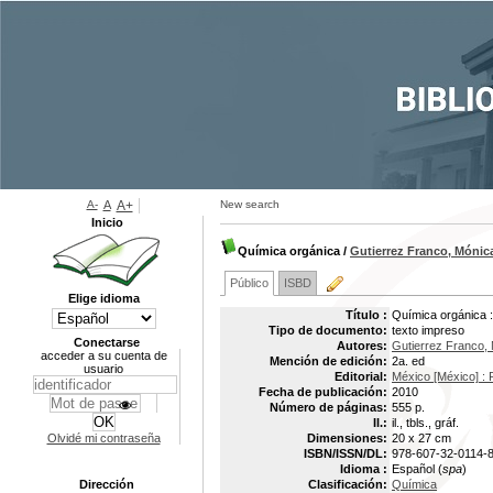
A-
A
A+
New search
Inicio
Química orgánica
/
Gutierrez Franco, Mónica
Público
ISBD
Elige idioma
Título :
Química orgánica :
Tipo de documento:
texto impreso
Conectarse
Autores:
Gutierrez Franco, 
acceder a su cuenta de
Mención de edición:
2a. ed
usuario
Editorial:
México [México] : 
Fecha de publicación:
2010
Número de páginas:
555 p.
Il.:
il., tbls., gráf.
Olvidé mi contraseña
Dimensiones:
20 x 27 cm
ISBN/ISSN/DL:
978-607-32-0114-
Idioma :
Español (
spa
)
Dirección
Clasificación:
Química