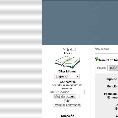
A-
A
A+
New search
Inicio
Manual de fór
Público
ISBD
Elige idioma
Tipo de
Conectarse
acceder a su cuenta de
Mención
usuario
Fecha de 
Número 
Olvidé mi contraseña
D
IS
Dirección
C