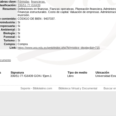
labras clave:
Fórmulas
financieras.
lasificación:
336/51-77 /G6439
Resumen:
Definiciones en finanzas. Fianzas operativas. Planeación financiera. Administrac
Finanzas estructurales. Costo de capital. Valuación de empresas. Administrac
inversión.
e contenido:
CÓDIGO DE BIEN : 9437337.
oindustria :
Si
ropecuaria :
Si
Ambiental :
Si
Biología :
Si
Forestal :
Si
Turismo :
Si
Compra :
Compra
Link:
https://www.uea.edu.ec/pmb/index.php?lvl=notice_display&id=715
ocumento
s
Signatura
Tipo de medio
Ubicación
336/51-77 /G6439 GON / Ejem.1
Libro
Universidad Est
Soporte - Bibliolatino.com
Biblioteca Virtual y Documental
Buscar e