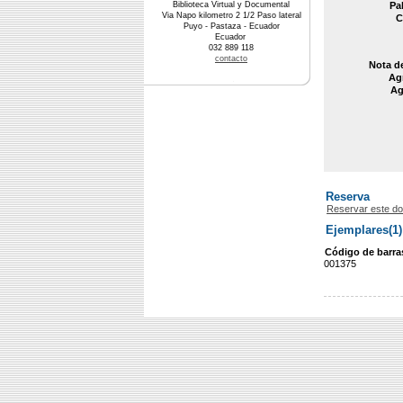
Biblioteca Virtual y Documental
Pa
Via Napo kilometro 2 1/2 Paso lateral
C
Puyo - Pastaza - Ecuador
Ecuador
032 889 118
contacto
Nota d
Agr
Ag
Reserva
Reservar este d
Ejemplares(1)
Código de barra
001375