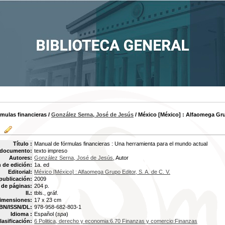
mulas financieras
/
González Serna, José de Jesús
/ México [México] : Alfaomega Grup
Título :
Manual de fórmulas financieras : Una herramienta para el mundo actual
 documento:
texto impreso
Autores:
González Serna, José de Jesús
, Autor
 de edición:
1a. ed
Editorial:
México [México] : Alfaomega Grupo Editor, S. A. de C. V.
publicación:
2009
de páginas:
204 p.
Il.:
tbls., gráf.
imensiones:
17 x 23 cm
BN/ISSN/DL:
978-958-682-803-1
Idioma :
Español (
spa
)
lasificación:
6 Politica, derecho y economia:6.70 Finanzas y comercio:Finanzas