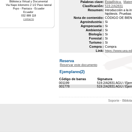
Biblioteca Virtual y Documental
Palabras clave:
Estadística.
Matem
Via Napo kilometro 2 1/2 Paso lateral
Clasificación:
519.2/A2831
Puyo - Pastaza - Ecuador
Resumen:
Introducción a la 
Ecuador
hipótesis. Pruebas
032 889 118
Nota de contenido:
CÓDIGO DE BIEN 
contacto
Agroindustria :
Si
Agropecuaria :
Si
Ambiental :
Si
Biología :
Si
Forestal :
Si
Turismo :
Si
Compra :
Compra
Link:
https://www.uea.e
Reserva
Reservar este documento
Ejemplares(2)
Código de barras
Signatura
001199
519.2/A2831 AGU / Ejem
001778
519.2/A2831 AGU / Ejem
Soporte - Bibliol