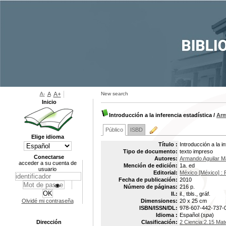
A-
A
A+
New search
Inicio
Introducción a la inferencia estadística
/
Arm
Público
ISBD
Elige idioma
Título :
Introducción a la i
Tipo de documento:
texto impreso
Conectarse
Autores:
Armando Aguilar 
acceder a su cuenta de
Mención de edición:
1a. ed
usuario
Editorial:
México [México] : 
Fecha de publicación:
2010
Número de páginas:
216 p.
Il.:
il., tbls., gráf.
Olvidé mi contraseña
Dimensiones:
20 x 25 cm
ISBN/ISSN/DL:
978-607-442-737-
Idioma :
Español (
spa
)
Dirección
Clasificación:
2 Ciencia:2.15 Mat