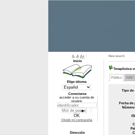
A-
A
A+
New search
Inicio
Terapéutica ve
Público
ISBD
Elige idioma
Tipo de
Conectarse
acceder a su cuenta de
usuario
Fecha de 
Número 
IS
Olvidé mi contraseña
C
Pa
Dirección
C