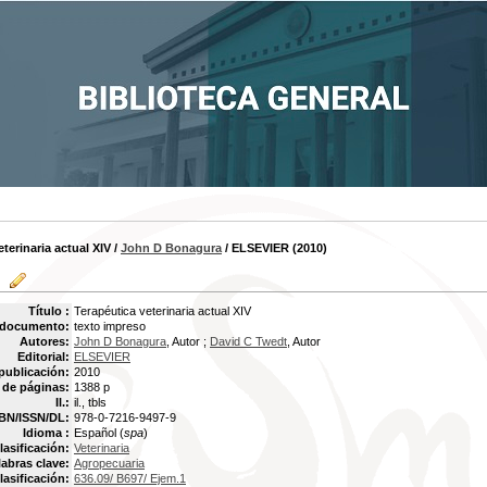
terinaria actual XIV
/
John D Bonagura
/ ELSEVIER (2010)
Título :
Terapéutica veterinaria actual XIV
 documento:
texto impreso
Autores:
John D Bonagura
, Autor ;
David C Twedt
, Autor
Editorial:
ELSEVIER
publicación:
2010
de páginas:
1388 p
Il.:
il., tbls
BN/ISSN/DL:
978-0-7216-9497-9
Idioma :
Español (
spa
)
lasificación:
Veterinaria
labras clave:
Agropecuaria
lasificación:
636.09/ B697/ Ejem.1