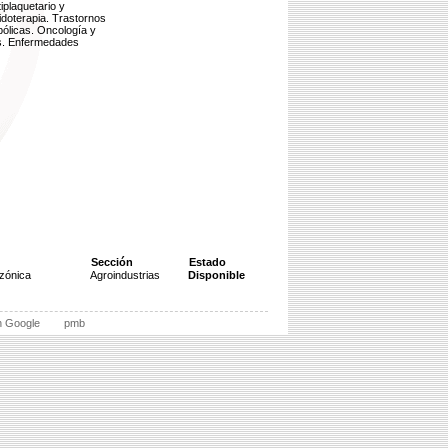
iplaquetario y
idoterapia. Trastornos
ólicas. Oncología y
es. Enfermedades
Sección
Estado
zónica
Agroindustrias
Disponible
n Google
pmb