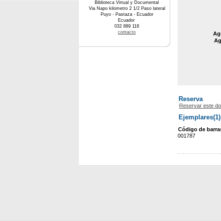
Biblioteca Virtual y Documental
Via Napo kilometro 2 1/2 Paso lateral
Puyo - Pastaza - Ecuador
Ecuador
032 889 118
contacto
Agr
Ag
Reserva
Reservar este d
Ejemplares(1)
Código de barra
001787