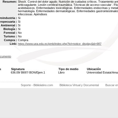
Resumen:
Shock. Control del dolor agudo. Nutrición de cuidados críticos. Tratamiento ant
anticoagulante. Lesión cerebral traumática. Técnicas de acceso vascular . Flu
acidobásicos. Enfermedades toxicológicas. Enfermedades endocrinas y metab
hermatología. Enfermedades dermatológicas. Enfermedades gastrointestinal
infecciosas. Apéndises
oindustria :
Si
ropecuaria :
Si
Ambiental :
Si
Biología :
Si
Forestal :
No
Turismo :
No
Compra :
Compra
Link:
https://www.uea.edu.ec/pmb/index.php?lvl=notice_display&id=987
ocumento
s
Signatura
Tipo de medio
Ubicación
636.09/ B697/ BON/Ejem.1
Libro
Universidad Estatal Ama
Soporte - Bibliolatino.com
Biblioteca Virtual y Documental
Buscar e