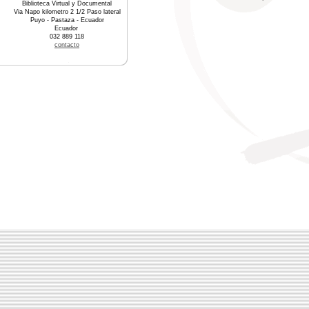
Biblioteca Virtual y Documental
Via Napo kilometro 2 1/2 Paso lateral
Puyo - Pastaza - Ecuador
Ecuador
032 889 118
contacto