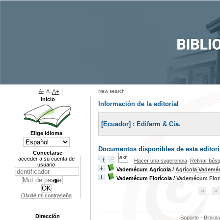
A-
A
A+
New search
Inicio
Información de la editorial
[Ecuador] : Edifarm & Cía.
Elige idioma
Documentos disponibles de esta editoria
Conectarse
acceder a su cuenta de
Hacer una sugerencia
Refinar bús
usuario
Vademécum Agrícola
/
Agrícola Vadem
Vademécum Florícola
/
Vademécum Flor
Olvidé mi contraseña
Dirección
Soporte - Bibliol