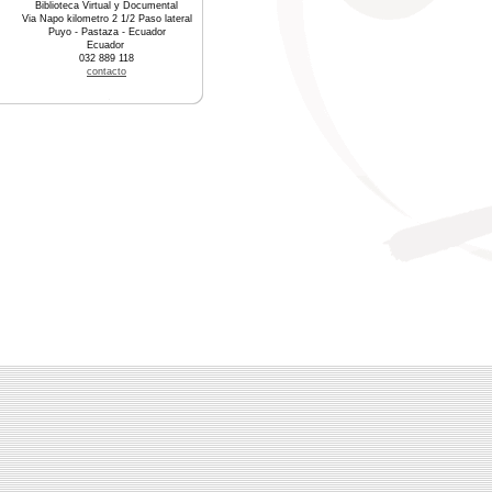
Biblioteca Virtual y Documental
Via Napo kilometro 2 1/2 Paso lateral
Puyo - Pastaza - Ecuador
Ecuador
032 889 118
contacto