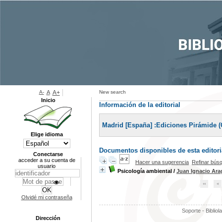
A-
A
A+
New search
Inicio
Información de la editorial
Madrid [España] :Ediciones Pirámide (
Elige idioma
Documentos disponibles de esta editoria
Conectarse
acceder a su cuenta de
Hacer una sugerencia
Refinar bús
usuario
Psicología ambiental
/
Juan Ignacio Ar
Olvidé mi contraseña
Soporte - Bibliol
Dirección