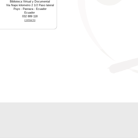
Biblioteca Virtual y Documental
Via Napo kilometro 2 1/2 Paso lateral
Puyo - Pastaza - Ecuador
Ecuador
032 889 118
contacto