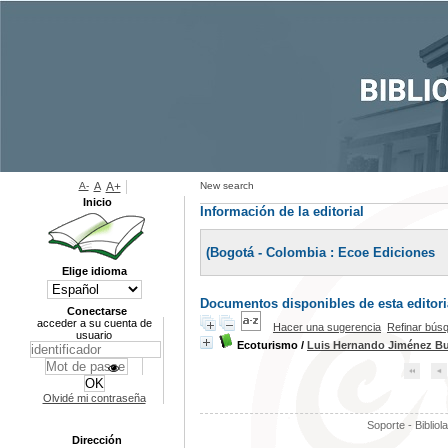
A-
A
A+
New search
Inicio
Información de la editorial
(Bogotá - Colombia : Ecoe Ediciones
Elige idioma
Documentos disponibles de esta editoria
Conectarse
acceder a su cuenta de
Hacer una sugerencia
Refinar bús
usuario
Ecoturismo
/
Luis Hernando Jiménez Bu
Olvidé mi contraseña
Soporte - Bibliol
Dirección