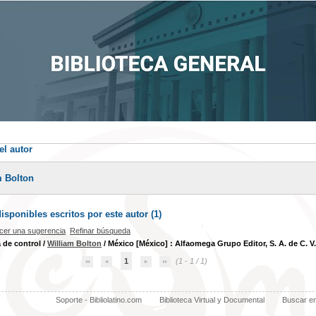
el autor
m Bolton
sponibles escritos por este autor (
1
)
cer una sugerencia
Refinar búsqueda
a de control
/
William Bolton
/ México [México] : Alfaomega Grupo Editor, S. A. de C. V.
1
(1 - 1 / 1)
Soporte - Bibliolatino.com
Biblioteca Virtual y Documental
Buscar e