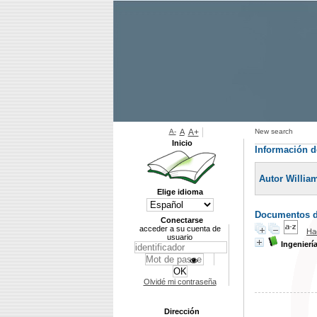
A-
A
A+
New search
Inicio
Información d
Autor Willia
Elige idioma
Documentos di
Conectarse
acceder a su cuenta de
Ha
usuario
Ingenierí
Olvidé mi contraseña
Dirección