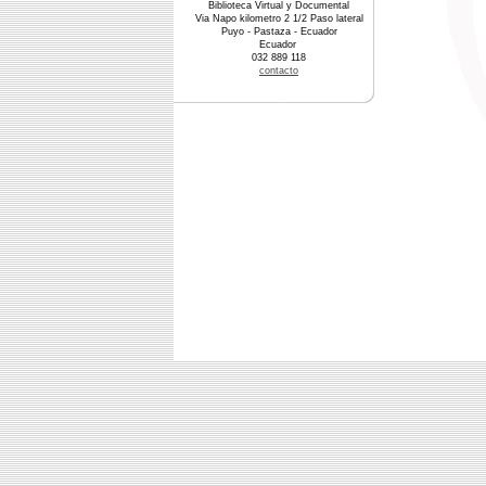
Biblioteca Virtual y Documental
Via Napo kilometro 2 1/2 Paso lateral
Puyo - Pastaza - Ecuador
Ecuador
032 889 118
contacto