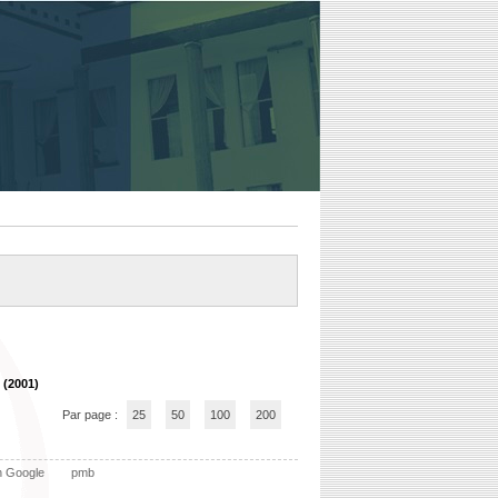
 (2001)
Par page :
25
50
100
200
n Google
pmb