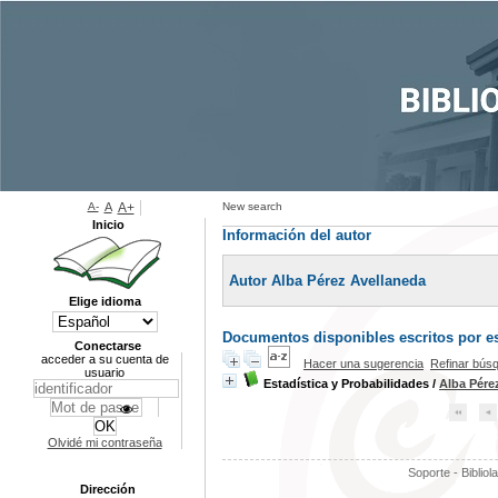
A-
A
A+
New search
Inicio
Información del autor
Autor Alba Pérez Avellaneda
Elige idioma
Documentos disponibles escritos por es
Conectarse
acceder a su cuenta de
Hacer una sugerencia
Refinar bús
usuario
Estadística y Probabilidades
/
Alba Pére
Olvidé mi contraseña
Soporte - Bibliol
Dirección