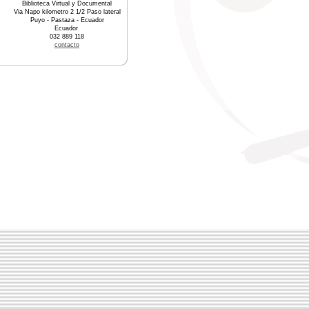
Biblioteca Virtual y Documental
Via Napo kilometro 2 1/2 Paso lateral
Puyo - Pastaza - Ecuador
Ecuador
032 889 118
contacto