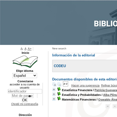
A-
A
A+
New search
Inicio
Información de la editorial
CODEU
Elige idioma
Documentos disponibles de esta editoria
Conectarse
acceder a su cuenta de
Hacer una sugerencia
Refinar bús
usuario
Estadística Financiera
/
Patricia Guevara
Estadística y Probabilidades
/
Alba Pére
Matemáticas Financieras
/
Oswaldo Álva
Olvidé mi contraseña
Dirección