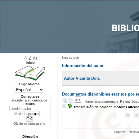
A-
A
A+
New search
Inicio
Información del autor
Autor Vicente Dolz
Elige idioma
Documentos disponibles escritos por es
Conectarse
acceder a su cuenta de
Hacer una sugerencia
Refinar bús
usuario
Transmisión de calor en motores alterna
Olvidé mi contraseña
Soporte - Bibliol
Dirección