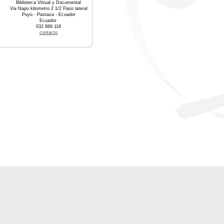
Biblioteca Virtual y Documental
Via Napo kilometro 2 1/2 Paso lateral
Puyo - Pastaza - Ecuador
Ecuador
032 889 118
contacto