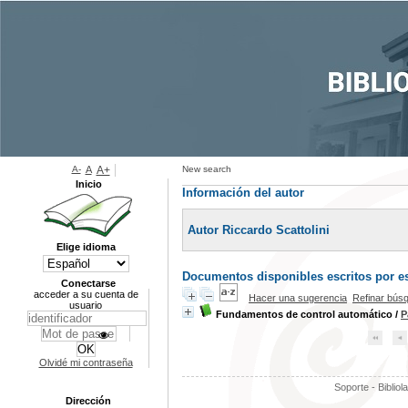
A-
A
A+
New search
Inicio
Información del autor
Autor Riccardo Scattolini
Elige idioma
Documentos disponibles escritos por es
Conectarse
acceder a su cuenta de
Hacer una sugerencia
Refinar bús
usuario
Fundamentos de control automático
/
P
Olvidé mi contraseña
Soporte - Bibliol
Dirección