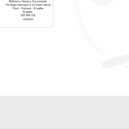
Biblioteca Virtual y Documental
Via Napo kilometro 2 1/2 Paso lateral
Puyo - Pastaza - Ecuador
Ecuador
032 889 118
contacto