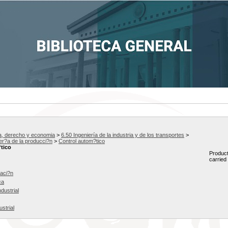
ca, derecho y economia
>
6.50 Ingeniería de la industria y de los transportes
>
er?a de la producci?n
>
Control autom?tico
tico
Product
carried
aci?n
ca
dustrial
strial