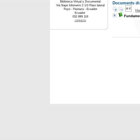
Biblioteca Virtual y Documental
Documents dis
Via Napo kilometro 2 1/2 Paso lateral
Puyo - Pastaza - Ecuador
Ha
Ecuador
Fundamen
032 889 118
contacto