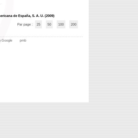
mericana de España, S. A. U. (2009)
Par page :
25
50
100
200
n Google
pmb