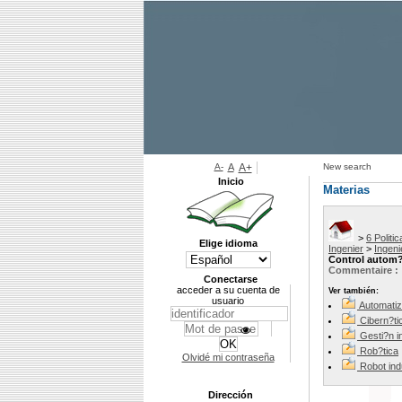
A-
A
A+
New search
Inicio
Materias
>
6 Politi
Elige idioma
Ingenier
>
Ingeni
Control autom?
Commentaire :
Conectarse
acceder a su cuenta de
Ver también:
usuario
Automatiz
Cibern?ti
Gesti?n in
Rob?tica
Olvidé mi contraseña
Robot indu
Dirección