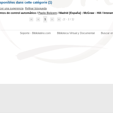
ponibles dans cette catégorie (
1
)
cer una sugerencia
Refinar búsqueda
tos de control automático
/
Paolo Bolzern
/ Madrid [España] : McGraw - Hill / Intera
1
(1 - 1 / 1)
Soporte - Bibliolatino.com
Biblioteca Virtual y Documental
Buscar e