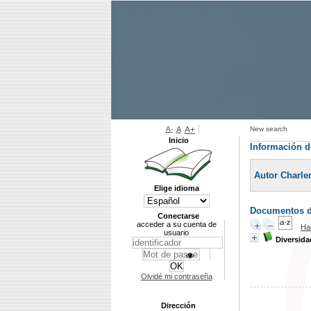
A-
A
A+
New search
Inicio
Información d
Autor Charl
Elige idioma
Documentos di
Conectarse
acceder a su cuenta de
Ha
usuario
Diversida
Olvidé mi contraseña
Dirección