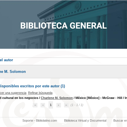
el autor
ene M. Solomon
sponibles escritos por este autor (
1
)
cer una sugerencia
Refinar búsqueda
d cultural en los negocios
/
Charlene M. Solomon
/ México [México] : McGraw - Hill / I
1
(1 - 1 / 1)
Soporte - Bibliolatino.com
Biblioteca Virtual y Documental
Buscar e