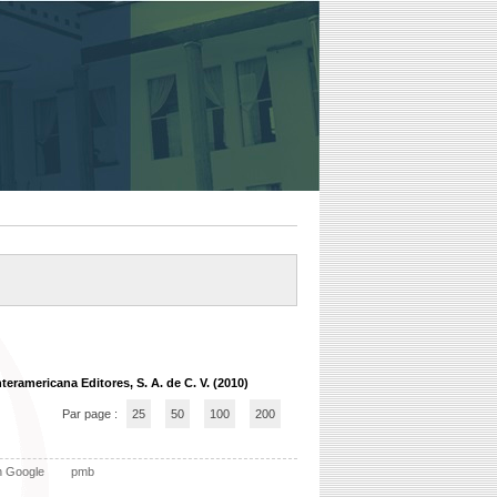
nteramericana Editores, S. A. de C. V. (2010)
Par page :
25
50
100
200
n Google
pmb