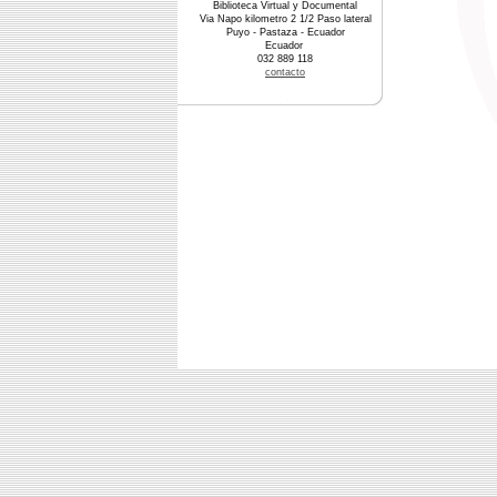
Biblioteca Virtual y Documental
Via Napo kilometro 2 1/2 Paso lateral
Puyo - Pastaza - Ecuador
Ecuador
032 889 118
contacto