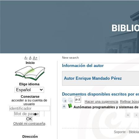
A-
A
A+
New search
Inicio
Información del autor
Autor Enrique Mandado Pérez
Elige idioma
Documentos disponibles escritos por es
Conectarse
acceder a su cuenta de
Hacer una sugerencia
Refinar bús
usuario
Autómatas programables y sistemas de
Olvidé mi contraseña
Soporte - Bibliol
Dirección