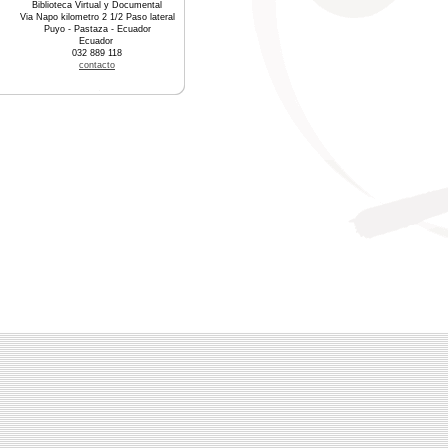
Biblioteca Virtual y Documental
Via Napo kilometro 2 1/2 Paso lateral
Puyo - Pastaza - Ecuador
Ecuador
032 889 118
contacto