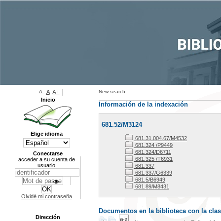
A-
A
A+
New search
Inicio
Información de la indexación
681.52/M3124
Elige idioma
681.31.004.67/M4532
681.324 /P9449
681.324/D6711
Conectarse
681.325 /T6931
acceder a su cuenta de
usuario
681.337
681.337/G6339
681.5/B6949
681.89/M8431
Olvidé mi contraseña
Documentos en la biblioteca con la clas
Dirección