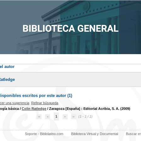
el autor
Ratledge
sponibles escritos por este autor (
1
)
cer una sugerencia
Refinar búsqueda
ogía básica
/
Colin Ratledge
/ Zaragoza [España] : Editorial Acribia, S. A. (2009)
1
(1 - 1 / 1)
Soporte - Bibliolatino.com
Biblioteca Virtual y Documental
Buscar e