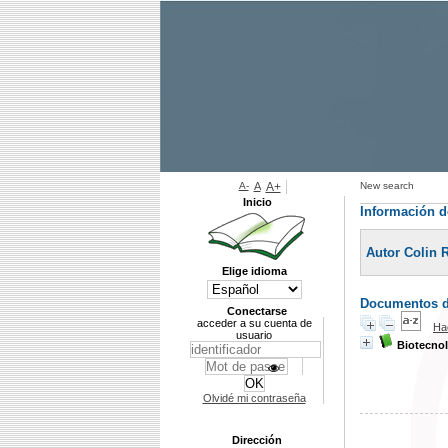
A-
A
A+
New search
Inicio
Información d
Autor Colin 
Elige idioma
Documentos di
Conectarse
acceder a su cuenta de
Ha
usuario
Biotecnol
Olvidé mi contraseña
Dirección