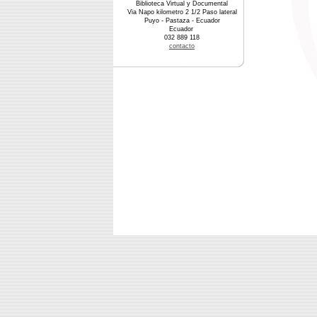
Biblioteca Virtual y Documental
Via Napo kilometro 2 1/2 Paso lateral
Puyo - Pastaza - Ecuador
Ecuador
032 889 118
contacto