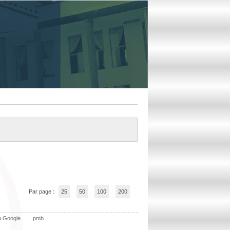
Par page :
25
50
100
200
n Google
pmb