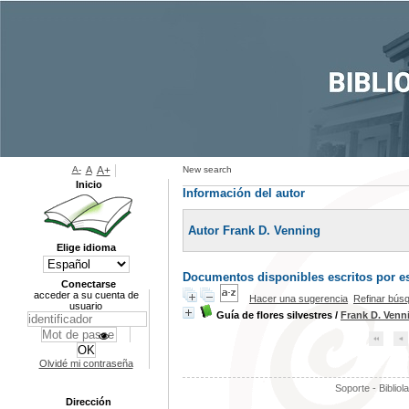
A-
A
A+
New search
Inicio
Información del autor
Autor Frank D. Venning
Elige idioma
Documentos disponibles escritos por es
Conectarse
acceder a su cuenta de
Hacer una sugerencia
Refinar bús
usuario
Guía de flores silvestres
/
Frank D. Venn
Olvidé mi contraseña
Soporte - Bibliol
Dirección