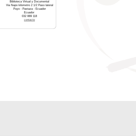
Biblioteca Virtual y Documental
Via Napo kilometro 2 1/2 Paso lateral
Puyo - Pastaza - Ecuador
Ecuador
032 889 118
contacto