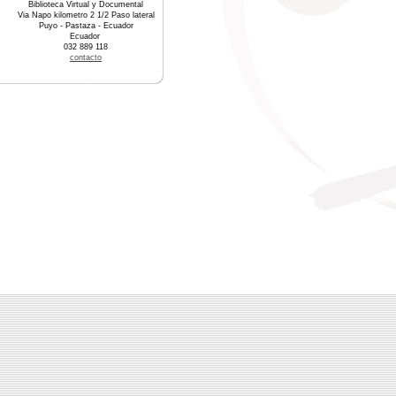
Biblioteca Virtual y Documental
Via Napo kilometro 2 1/2 Paso lateral
Puyo - Pastaza - Ecuador
Ecuador
032 889 118
contacto