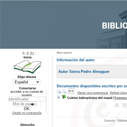
A-
A
A+
New search
Inicio
Información del autor
Autor Sierra Pedro Almaguer
Elige idioma
Documentos disponibles escritos por es
Conectarse
acceder a su cuenta de
Hacer una sugerencia
Refinar bús
usuario
Cultivo hidropónico del nopal
/
Fuentes
Olvidé mi contraseña
Soporte - Bibliol
Dirección