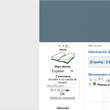
A-
A
A+
New search
Inicio
Información de
[España] : Edi
Elige idioma
Documentos di
Conectarse
acceder a su cuenta de
Ha
usuario
Plantas t
Olvidé mi contraseña
Dirección