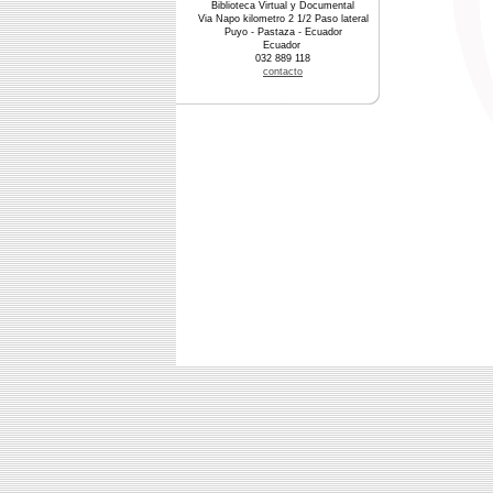
Biblioteca Virtual y Documental
Via Napo kilometro 2 1/2 Paso lateral
Puyo - Pastaza - Ecuador
Ecuador
032 889 118
contacto