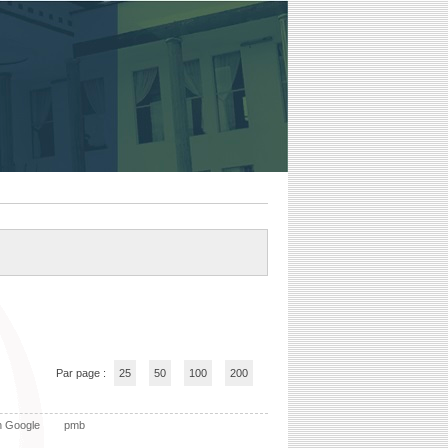
Par page :
25
50
100
200
n Google
pmb