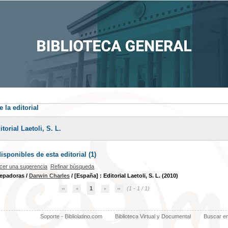
 la editorial
torial Laetoli, S. L.
sponibles de esta editorial (
1
)
cer una sugerencia
Refinar búsqueda
repadoras
/
Darwin Charles
/ [España] : Editorial Laetoli, S. L. (2010)
1
(1 - 1 / 1)
Soporte - Bibliolatino.com
Biblioteca Virtual y Documental
Buscar e