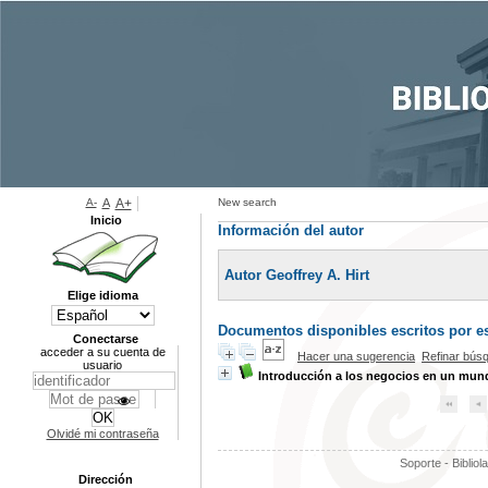
A-
A
A+
New search
Inicio
Información del autor
Autor Geoffrey A. Hirt
Elige idioma
Documentos disponibles escritos por es
Conectarse
acceder a su cuenta de
Hacer una sugerencia
Refinar bús
usuario
Introducción a los negocios en un mu
Olvidé mi contraseña
Soporte - Bibliol
Dirección