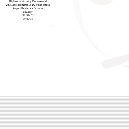
Biblioteca Virtual y Documental
Via Napo kilometro 2 1/2 Paso lateral
Puyo - Pastaza - Ecuador
Ecuador
032 889 118
contacto