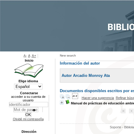
A-
A
A+
New search
Inicio
Información del autor
Autor Arcadio Monroy Ata
Elige idioma
Documentos disponibles escritos por es
Conectarse
acceder a su cuenta de
Hacer una sugerencia
Refinar bús
usuario
Manual de prácticas de educación ambi
Olvidé mi contraseña
Soporte - Bibliol
Dirección