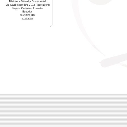
Biblioteca Virtual y Documental
Via Napo kilometro 2 1/2 Paso lateral
Puyo - Pastaza - Ecuador
Ecuador
032 889 118
contacto