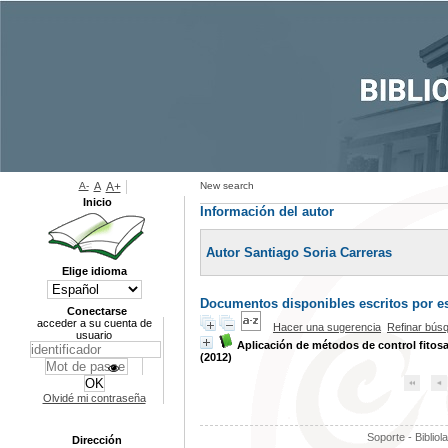
A-
A
A+
New search
Inicio
Información del autor
Autor Santiago Soria Carreras
Elige idioma
Documentos disponibles escritos por es
Conectarse
acceder a su cuenta de
Hacer una sugerencia
Refinar bús
usuario
Aplicación de métodos de control fitosan
(2012)
Olvidé mi contraseña
Soporte - Bibliol
Dirección