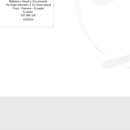
Biblioteca Virtual y Documental
Via Napo kilometro 2 1/2 Paso lateral
Puyo - Pastaza - Ecuador
Ecuador
032 889 118
contacto