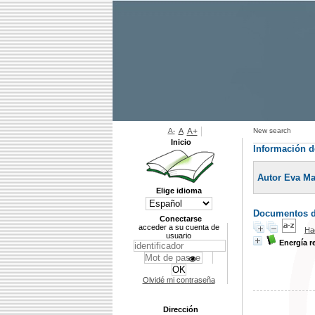
A-
A
A+
New search
Inicio
Información d
Autor Eva Ma
Elige idioma
Documentos di
Conectarse
acceder a su cuenta de
Ha
usuario
Energía r
Olvidé mi contraseña
Dirección