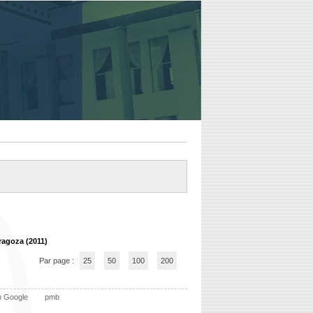
ragoza (2011)
Par page :
25
50
100
200
n Google
pmb