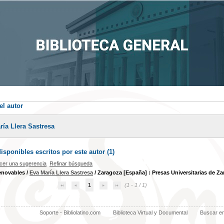
el autor
ría Llera Sastresa
sponibles escritos por este autor (
1
)
cer una sugerencia
Refinar búsqueda
enovables
/
Eva María Llera Sastresa
/ Zaragoza [España] : Presas Universitarias de Za
1
(1 - 1 / 1)
Soporte - Bibliolatino.com
Biblioteca Virtual y Documental
Buscar e