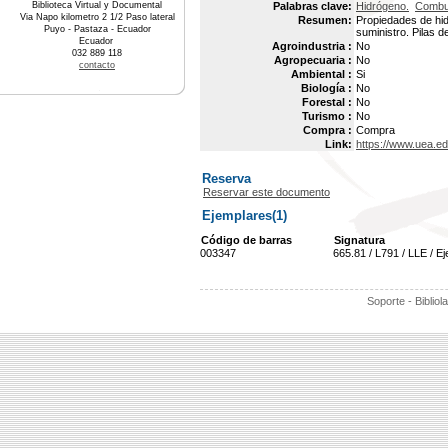
Biblioteca Virtual y Documental
Palabras clave:
Hidrógeno.
Combus
Via Napo kilometro 2 1/2 Paso lateral
Resumen:
Propiedades de hi
Puyo - Pastaza - Ecuador
suministro. Pilas d
Ecuador
Agroindustria :
No
032 889 118
Agropecuaria :
No
contacto
Ambiental :
Si
Biología :
No
Forestal :
No
Turismo :
No
Compra :
Compra
Link:
https://www.uea.e
Reserva
Reservar este documento
Ejemplares(1)
Código de barras
Signatura
003347
665.81 / L791 / LLE / E
Soporte - Bibliol