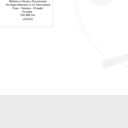
Biblioteca Virtual y Documental
Via Napo kilometro 2 1/2 Paso lateral
Puyo - Pastaza - Ecuador
Ecuador
032 889 118
contacto