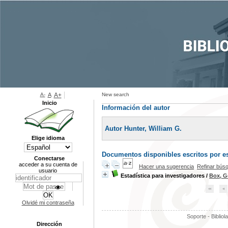
A-
A
A+
New search
Inicio
Información del autor
Autor Hunter, William G.
Elige idioma
Documentos disponibles escritos por es
Conectarse
acceder a su cuenta de
Hacer una sugerencia
Refinar bús
usuario
Estadística para investigadores
/
Box, G
Olvidé mi contraseña
Soporte - Bibliol
Dirección