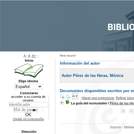
A-
A
A+
New search
Inicio
Información del autor
Autor Pérez de las Heras, Mónica
Elige idioma
Documentos disponibles escritos por es
Conectarse
acceder a su cuenta de
Hacer una sugerencia
Refinar bús
usuario
La guía del ecoturismo
/
Pérez de las He
Olvidé mi contraseña
Soporte - Bibliol
Dirección