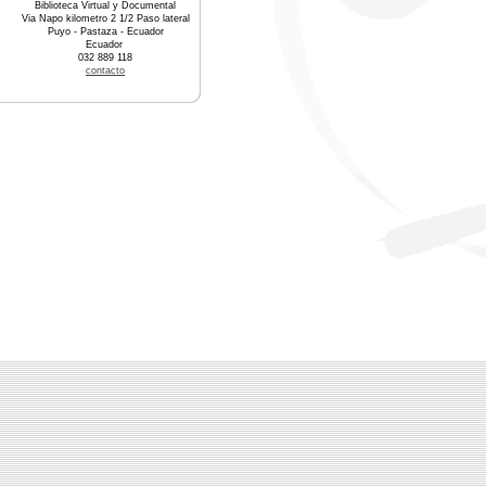
Biblioteca Virtual y Documental
Via Napo kilometro 2 1/2 Paso lateral
Puyo - Pastaza - Ecuador
Ecuador
032 889 118
contacto