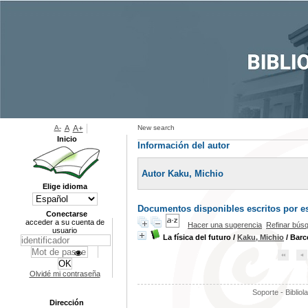
A-
A
A+
New search
Inicio
Información del autor
Autor Kaku, Michio
Elige idioma
Documentos disponibles escritos por es
Conectarse
acceder a su cuenta de
Hacer una sugerencia
Refinar bús
usuario
La física del futuro
/
Kaku, Michio
/ Barc
Olvidé mi contraseña
Soporte - Bibliol
Dirección