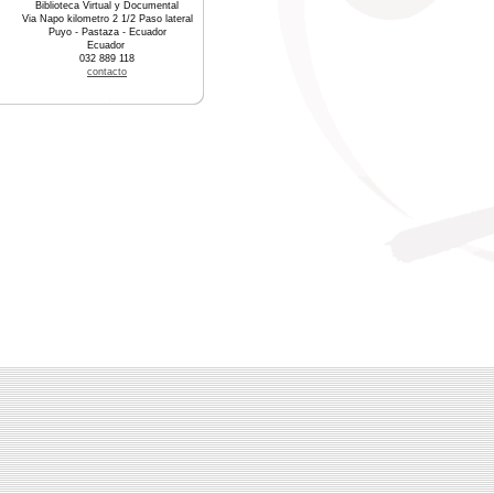
Biblioteca Virtual y Documental
Via Napo kilometro 2 1/2 Paso lateral
Puyo - Pastaza - Ecuador
Ecuador
032 889 118
contacto