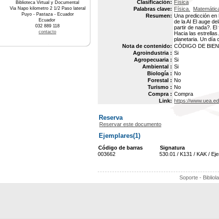
Clasificación:
Física
Biblioteca Virtual y Documental
Via Napo kilometro 2 1/2 Paso lateral
Palabras clave:
Física.
Matemátic
Puyo - Pastaza - Ecuador
Resumen:
Una predicción en l
Ecuador
de la AI El auge de
032 889 118
partir de nada?. El 
contacto
Hacia las estrellas
planetaria. Un día 
Nota de contenido:
CÓDIGO DE BIEN 
Agroindustria :
Si
Agropecuaria :
Si
Ambiental :
Si
Biología :
No
Forestal :
No
Turismo :
No
Compra :
Compra
Link:
https://www.uea.e
Reserva
Reservar este documento
Ejemplares(1)
Código de barras
Signatura
003662
530.01 / K131 / KAK / Ej
Soporte - Bibliol