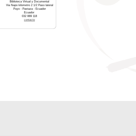
Biblioteca Virtual y Documental
Via Napo kilometro 2 1/2 Paso lateral
Puyo - Pastaza - Ecuador
Ecuador
032 889 118
contacto