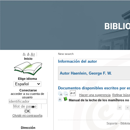
A-
A
A+
New search
Inicio
Información del autor
Autor Haenlein, George F. W.
Elige idioma
Documentos disponibles escritos por es
Conectarse
acceder a su cuenta de
Hacer una sugerencia
Refinar bús
usuario
Manual de la leche de los mamíferos no
Olvidé mi contraseña
Soporte - Bibliol
Dirección