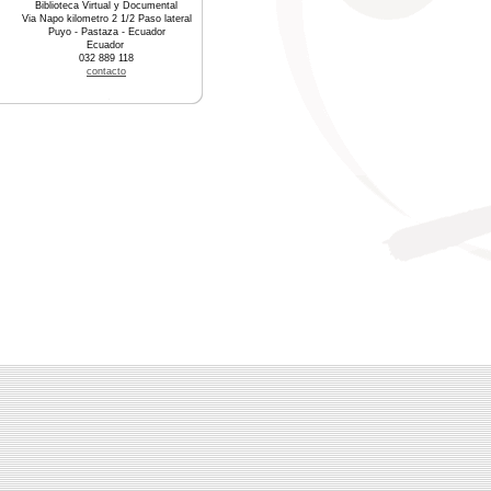
Biblioteca Virtual y Documental
Via Napo kilometro 2 1/2 Paso lateral
Puyo - Pastaza - Ecuador
Ecuador
032 889 118
contacto