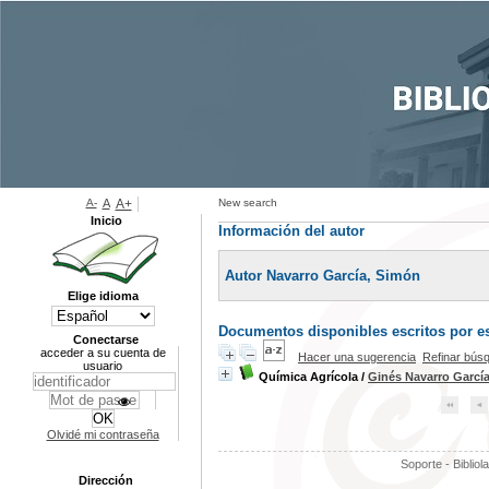
A-
A
A+
New search
Inicio
Información del autor
Autor Navarro García, Simón
Elige idioma
Documentos disponibles escritos por es
Conectarse
acceder a su cuenta de
Hacer una sugerencia
Refinar bús
usuario
Química Agrícola
/
Ginés Navarro Garcí
Olvidé mi contraseña
Soporte - Bibliol
Dirección