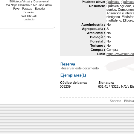
Biblioteca Virtual y Documental
Palabras clave:
Química.
Química
Via Napo kilometro 2 1/2 Paso lateral
Resumen:
Química agrícola, 
Puyo - Pastaza - Ecuador
suelos. Componenet
Ecuador
Adsorción e interc
032 889 118
nitrógeno. El fósfor
contacto
molibdeno. El boro
Agroindustria :
No
Agropecuaria :
Si
Ambiental :
No
Biología :
No
Forestal :
No
Turismo :
No
Compra :
Compra
Link:
https://www.uea.e
Reserva
Reservar este documento
Ejemplares(1)
Código de barras
Signatura
003239
631.41 / N322 / NAV / Ej
Soporte - Bibliol