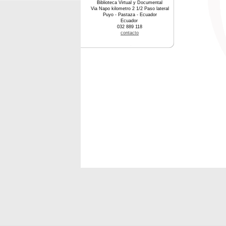
Biblioteca Virtual y Documental
Via Napo kilometro 2 1/2 Paso lateral
Puyo - Pastaza - Ecuador
Ecuador
032 889 118
contacto