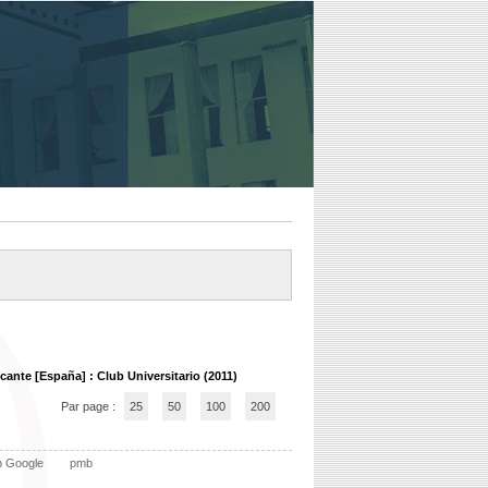
icante [España] : Club Universitario (2011)
Par page :
25
50
100
200
n Google
pmb