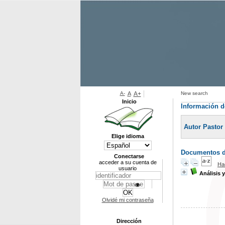
A-
A
A+
New search
Inicio
Información d
Autor Pastor
Elige idioma
Documentos di
Conectarse
acceder a su cuenta de
Ha
usuario
Análisis 
Olvidé mi contraseña
Dirección