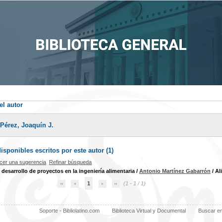
el autor
 Pérez, Joaquín J.
sponibles escritos por este autor (
1
)
cer una sugerencia
Refinar búsqueda
y desarrollo de proyectos en la ingeniería alimentaria
/
Antonio Martínez Gabarrón
/ Al
1
(1 - 1 / 1)
Soporte - Bibliolatino.com
Biblioteca Virtual y Documental
Buscar e