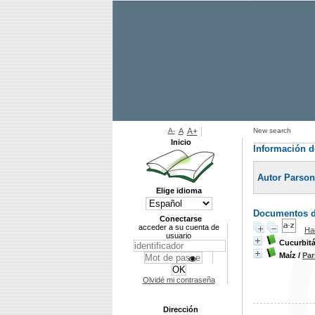
A-
A
A+
New search
Inicio
Información d
Autor Parson
Elige idioma
Documentos di
Conectarse
acceder a su cuenta de
Ha
usuario
Cucurbit
Maíz
/
Par
Olvidé mi contraseña
Dirección