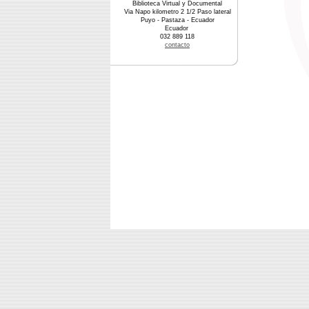
Biblioteca Virtual y Documental
Via Napo kilometro 2 1/2 Paso lateral
Puyo - Pastaza - Ecuador
Ecuador
032 889 118
contacto