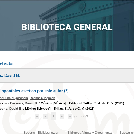
el autor
s, David B.
sponibles escritos por este autor (
2
)
cer una sugerencia
Refinar búsqueda
áceas
/
Parsons, David B.
/ México [México] : Editorial Trillas, S. A. de C. V. (2011)
sons, David B.
/ México [México] : Trillas, S. A. de C. V. (2011)
1
(1 - 2 / 2)
Soporte - Bibliolatino.com
Biblioteca Virtual y Documental
Buscar e