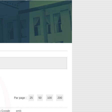
Par page :
25
50
100
200
n Google
pmb