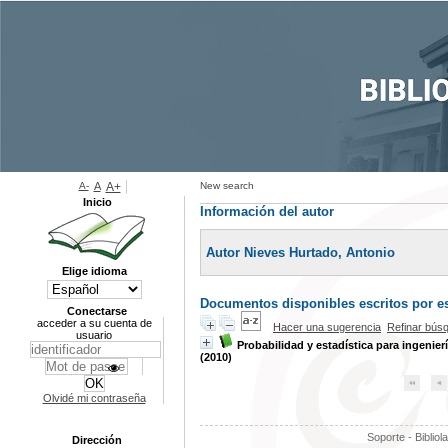
A-
A
A+
New search
Inicio
Información del autor
Autor Nieves Hurtado, Antonio
Elige idioma
Documentos disponibles escritos por es
Conectarse
acceder a su cuenta de
Hacer una sugerencia
Refinar bús
usuario
Probabilidad y estadística para ingenier
(2010)
Olvidé mi contraseña
Soporte - Bibliol
Dirección