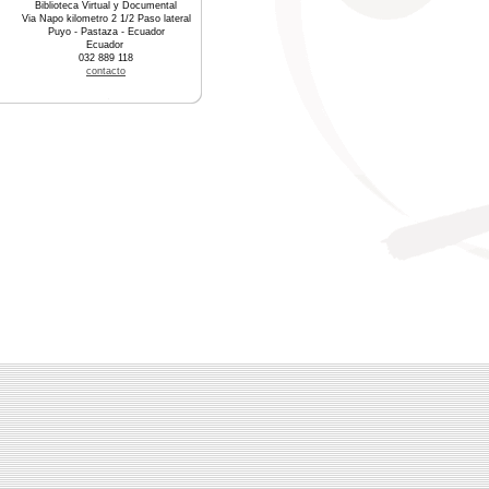
Biblioteca Virtual y Documental
Via Napo kilometro 2 1/2 Paso lateral
Puyo - Pastaza - Ecuador
Ecuador
032 889 118
contacto