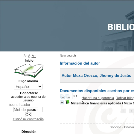
A-
A
A+
New search
Inicio
Información del autor
Autor Meza Orozco, Jhonny de Jesús
Elige idioma
Documentos disponibles escritos por es
Conectarse
acceder a su cuenta de
Hacer una sugerencia
Refinar bús
usuario
Matemática financieras aplicada
/
Meza 
Olvidé mi contraseña
Soporte - Bibliol
Dirección