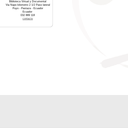
Biblioteca Virtual y Documental
Via Napo kilometro 2 1/2 Paso lateral
Puyo - Pastaza - Ecuador
Ecuador
032 889 118
contacto