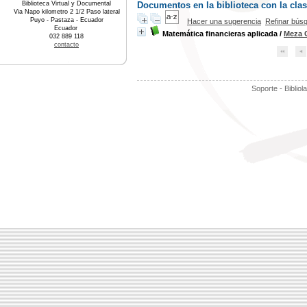
Biblioteca Virtual y Documental
Documentos en la biblioteca con la clas
Via Napo kilometro 2 1/2 Paso lateral
Puyo - Pastaza - Ecuador
Hacer una sugerencia
Refinar bús
Ecuador
Matemática financieras aplicada
/
Meza 
032 889 118
contacto
Soporte - Bibliol