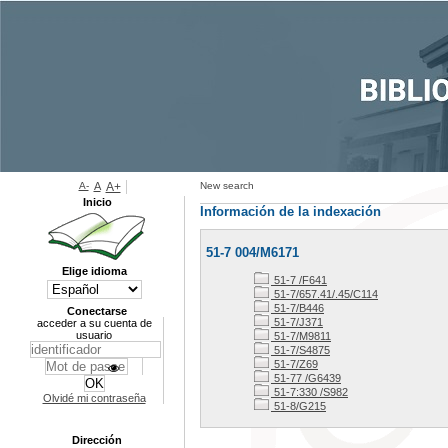
A-
A
A+
New search
Inicio
Información de la indexación
51-7 004/M6171
Elige idioma
51-7 /F641
51-7/657.41/.45/C114
51-7/B446
Conectarse
51-7/J371
acceder a su cuenta de
usuario
51-7/M9811
51-7/S4875
51-7/Z69
51-77 /G6439
51-7:330 /S982
Olvidé mi contraseña
51-8/G215
Dirección