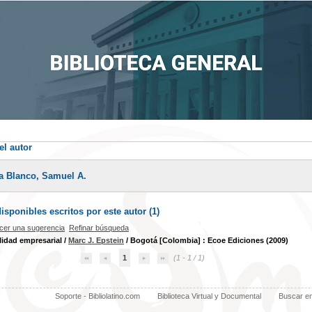
el autor
la Blanco, Samuel A.
sponibles escritos por este autor (
1
)
cer una sugerencia
Refinar búsqueda
lidad empresarial
/
Marc J. Epstein
/ Bogotá [Colombia] : Ecoe Ediciones (2009)
1
(1 - 1 / 1)
Soporte - Bibliolatino.com
Biblioteca Virtual y Documental
Buscar e