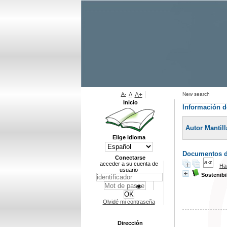
A-
A
A+
New search
Inicio
Información d
Autor Mantil
Elige idioma
Documentos di
Conectarse
acceder a su cuenta de
Ha
usuario
Sostenibi
Olvidé mi contraseña
Dirección