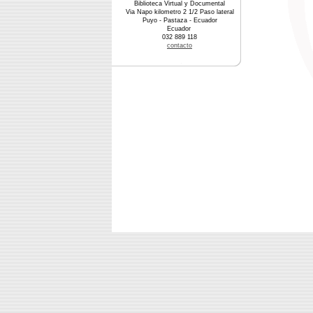
Biblioteca Virtual y Documental
Via Napo kilometro 2 1/2 Paso lateral
Puyo - Pastaza - Ecuador
Ecuador
032 889 118
contacto