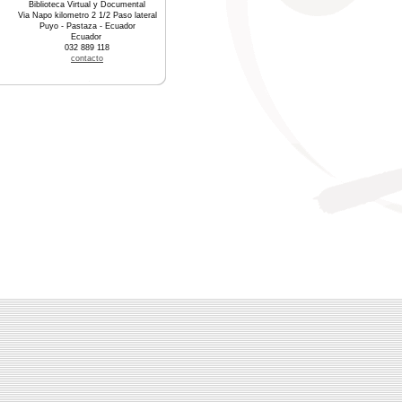
Biblioteca Virtual y Documental
Via Napo kilometro 2 1/2 Paso lateral
Puyo - Pastaza - Ecuador
Ecuador
032 889 118
contacto