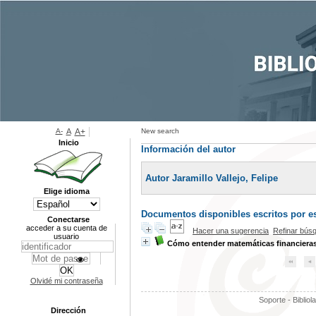
A-
A
A+
New search
Inicio
Información del autor
Autor Jaramillo Vallejo, Felipe
Elige idioma
Documentos disponibles escritos por es
Conectarse
acceder a su cuenta de
Hacer una sugerencia
Refinar bús
usuario
Cómo entender matemáticas financiera
Olvidé mi contraseña
Soporte - Bibliol
Dirección