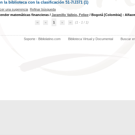
la biblioteca con la clasificación 51-7/J371 (
1
)
cer una sugerencia
Refinar búsqueda
ender matemáticas financieras
/
Jaramillo Vallejo, Felipe
/ Bogotá [Colombia] : Alfao
1
(1 - 1 / 1)
Soporte - Bibliolatino.com
Biblioteca Virtual y Documental
Buscar e