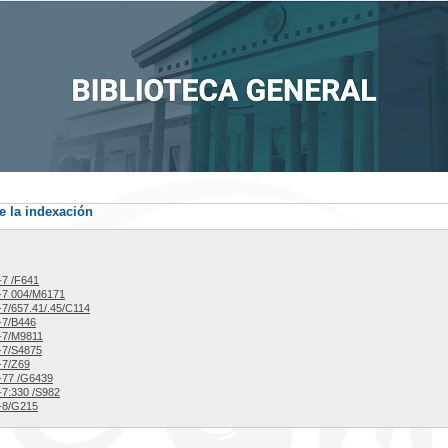
e la indexación
7 /F641
-7 004/M6171
7/657.41/.45/C114
-7/B446
-7/M9811
-7/S4875
-7/Z69
-77 /G6439
7:330 /S982
-8/G215