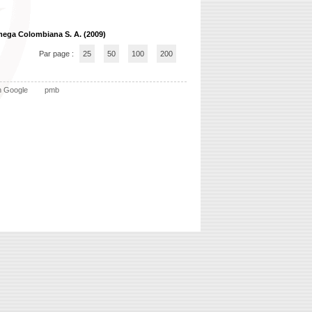
mega Colombiana S. A. (2009)
Par page :
25
50
100
200
n Google
pmb