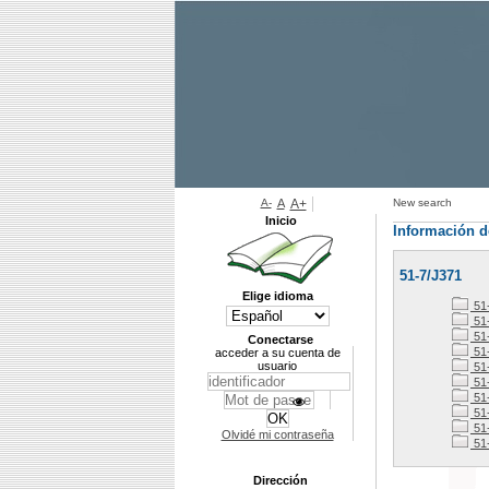
A-
A
A+
New search
Inicio
Información d
51-7/J371
Elige idioma
51-
51
51-
Conectarse
51
acceder a su cuenta de
usuario
51
51
51
51
51-
Olvidé mi contraseña
51
Dirección