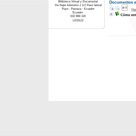
Biblioteca Virtual y Documental
Documentos en 
Via Napo kilometro 2 1/2 Paso lateral
Puyo - Pastaza - Ecuador
Ha
Ecuador
Cómo ent
032 889 118
contacto