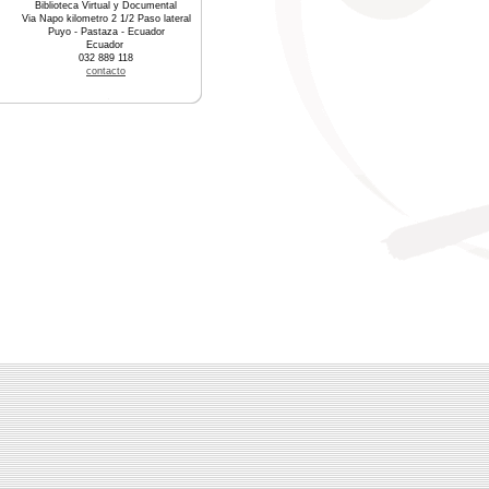
Biblioteca Virtual y Documental
Via Napo kilometro 2 1/2 Paso lateral
Puyo - Pastaza - Ecuador
Ecuador
032 889 118
contacto