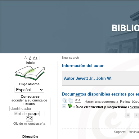
A-
A
A+
New search
Inicio
Información del autor
Autor Jewett Jr., John W.
Elige idioma
Documentos disponibles escritos por es
Conectarse
acceder a su cuenta de
Hacer una sugerencia
Refinar bús
usuario
Física electricidad y magnetismo
/
Serw
Olvidé mi contraseña
Soporte - Bibliol
Dirección